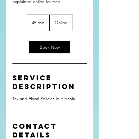
45 min
4
Online
5
m
i
n
Book Now
Service
Description
Tax and Fiscal Policies in Albania
Contact
Details