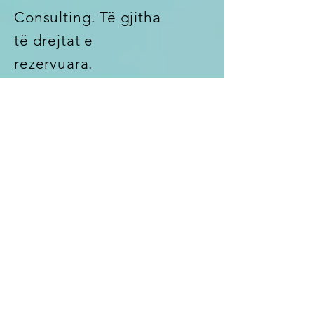
Consulting. Të gjitha
të drejtat e
rezervuara.