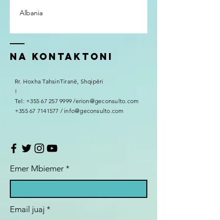
Albania
Na kontaktoni
Rr. Hoxha TahsinTiranë, Shqipëri
!
Tel:
+355 67 257 9999
/
erion@geconsulto.com
+355 67 7141577
/
info@geconsulto.com
Emer Mbiemer
Email juaj